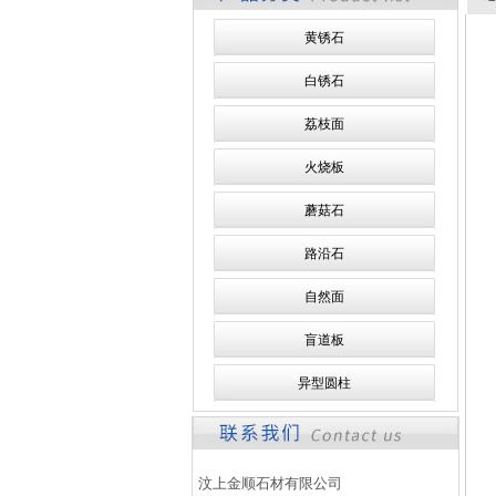
黄锈石
白锈石
荔枝面
火烧板
蘑菇石
路沿石
自然面
盲道板
异型圆柱
汶上金顺石材有限公司