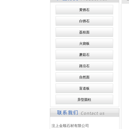
黄锈石
白锈石
荔枝面
火烧板
蘑菇石
路沿石
自然面
盲道板
异型圆柱
汶上金顺石材有限公司